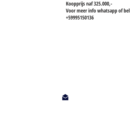
Koopprijs naf 325.000,-
Voor meer info whatsapp of bel
+59995150136
TO CONTACT OUR RENTAL OR 
PLEASE WHATSAPP OR EMAIL U
info@hetwoonburo.net
steven@hetwoonburo.net
Whatsapp +599 9 560 3247