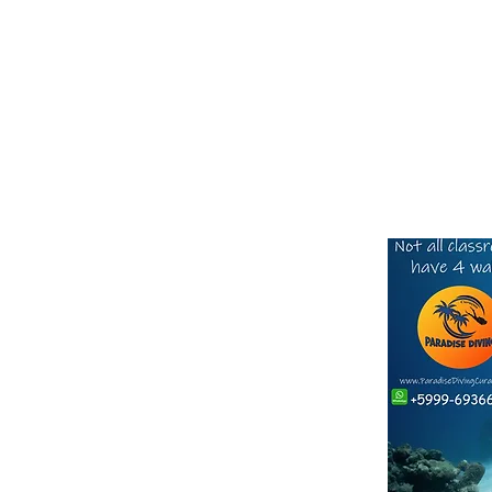
Click he
SALES TEAM
S: