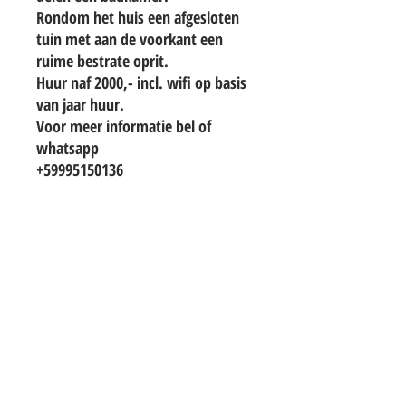
Rondom het huis een afgesloten
tuin met aan de voorkant een
ruime bestrate oprit.
Huur naf 2000,- incl. wifi op basis
van jaar huur.
Voor meer informatie bel of
whatsapp
+59995150136
TO CONTACT OUR RENTAL OR SALES
TEAM
PLEASE WHATSAPP OR EMAIL US:
info@hetwoonburo.net