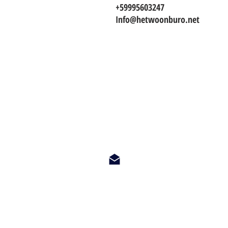
+59995603247
Info@hetwoonburo.net
TO CONTACT OUR RENTAL OR 
PLEASE WHATSAPP OR EMAIL U
info@hetwoonburo.net
steven@hetwoonburo.net
Whatsapp +599 9 560 3247
*Het Woonburo is a company registered in Curacao and not related to o
makelaar op curacao