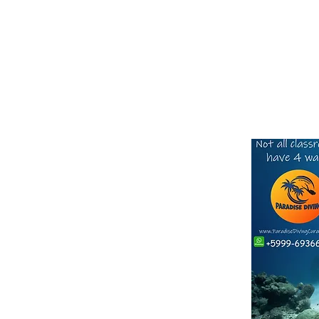
Click he
SALES TEAM
S:
ther companies with a similar name*