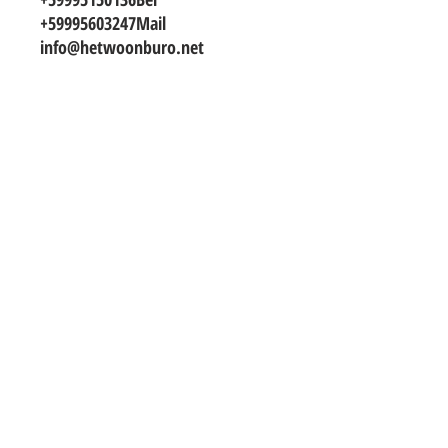
+59995603247Mail 
info@hetwoonburo.net
TO CONTACT OUR RENTAL OR SALES
TEAM
PLEASE WHATSAPP OR EMAIL US:
info@hetwoonburo.net
steven@hetwoonburo.net
Whatsapp
+599 9 560 3247
*Het Woonburo is a company registered
in Curacao and not related to other