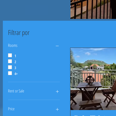
Filtrar por
Rooms
1
2
3
4+
Rent or Sale
Sell
Rent
Price