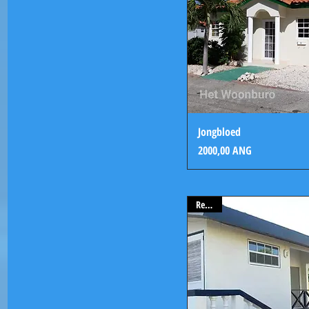
Jongbloed
Precio
2000,00 ANG
Rented