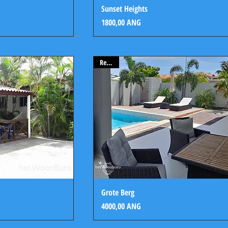
Sunset Heights
Precio
1800,00 ANG
Rented
Grote Berg
Precio
4000,00 ANG