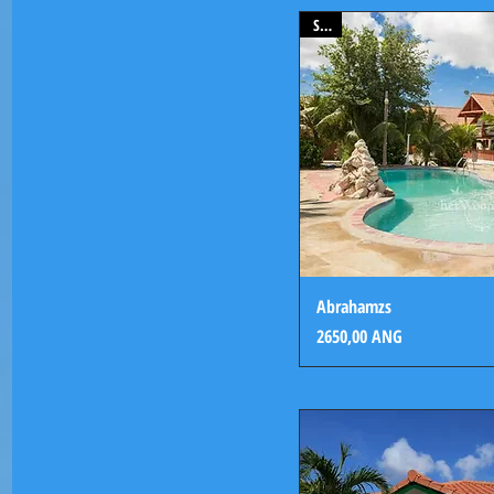
Sold
Abrahamzs
Precio
2650,00 ANG