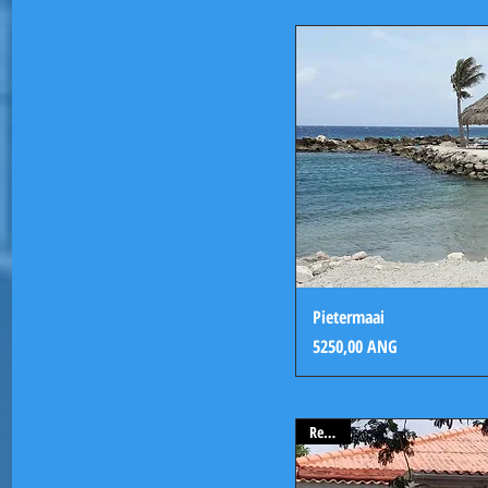
Pietermaai
Precio
5250,00 ANG
Rented